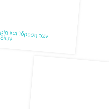
ορία και Ίδρυση των
νδίων