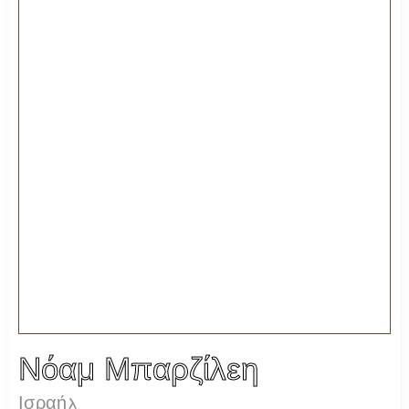
Νόαμ Μπαρζίλεη
Ισραήλ