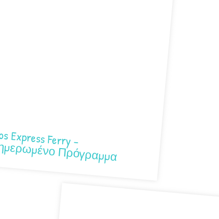
os Express Ferry –
ημερωμένο Πρόγραμμα