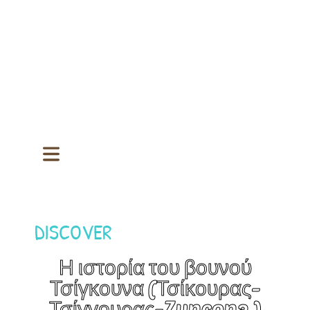
DISCOVER
Η ιστορία του βουνού
Τσίγκουνα (Τσίκουρας-
Τσίγγουρας-Zuncona )