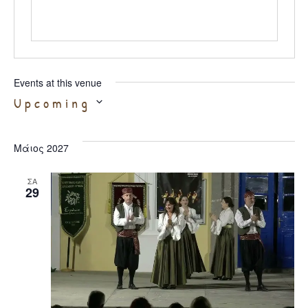
Events at this venue
Select
Upcoming
date.
Μάιος 2027
ΣΑ
29