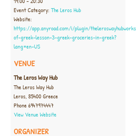
19:00 - 20:30
Event Category:
The Leros Hub
Website:
https://app.anyroad.com/i/plugin/theleroswayhubwork
of-greek-lesson-3-greek-groceries-in-greek?
lang=en-US
VENUE
The Leros Way Hub
The Leros Way Hub
Leros
,
85400
Greece
Phone
6947974447
View Venue Website
ORGANIZER