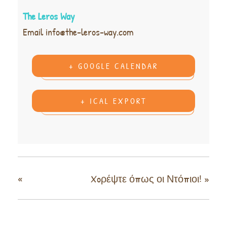
The Leros Way
Email
info@the-leros-way.com
+ GOOGLE CALENDAR
+ ICAL EXPORT
«
Xoρέψτε όπως οι Ντόπιοι!
»