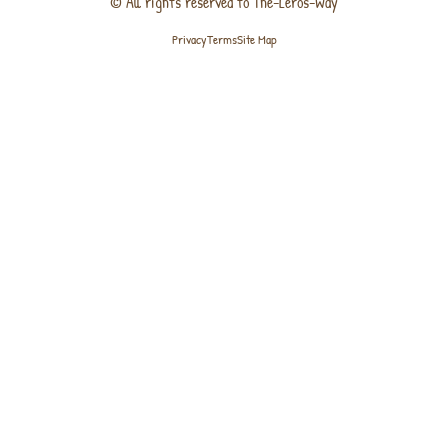
© All rights reserved to The-Leros-Way
Privacy
Terms
Site Map