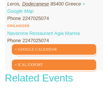
Leros
,
Dodecanese
85400
Greece
+
Google Map
Phone
2247025074
ORGANIZER
Navarone Restaurant Agia Marina
Phone
2247025074
+ GOOGLE CALENDAR
+ ICAL EXPORT
Related Events