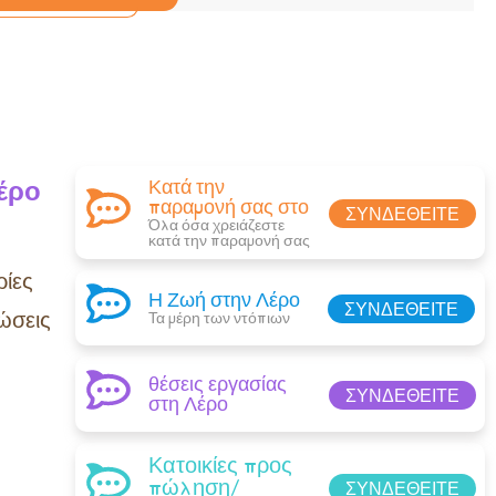
έρο
Κατά την
παραμονή σας στο
ΣΥΝΔΕΘΕΊΤΕ
Όλα όσα χρειάζεστε
κατά την παραμονή σας​
ίες
Η Ζωή στην Λέρο
ΣΥΝΔΕΘΕΊΤΕ
ώσεις
Τα μέρη των ντόπιων
θέσεις εργασίας
ΣΥΝΔΕΘΕΊΤΕ
στη Λέρο
Κατοικίες προς
πώληση/
ΣΥΝΔΕΘΕΊΤΕ