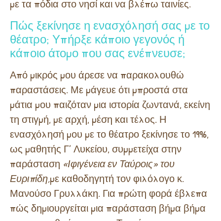
με τα πόδια στο νησί και να βλέπω ταινίες.
Πώς ξεκίνησε η ενασχόλησή σας με το
θέατρο; Υπήρξε κάποιο γεγονός ή
κάποιο άτομο που σας ενέπνευσε;
Από μικρός μου άρεσε να παρακολουθώ
παραστάσεις. Με μάγευε ότι μπροστά στα
μάτια μου παιζόταν μια ιστορία ζωντανά, εκείνη
τη στιγμή, με αρχή, μέση και τέλος. Η
ενασχόλησή μου με το θέατρο ξεκίνησε το 1996,
ως μαθητής Γ’ Λυκείου, συμμετείχα στην
παράσταση
«Ιφιγένεια εν Ταύροις» του
Ευριπίδη,
με καθοδηγητή τον φιλόλογο κ.
Μανούσο Γρυλλάκη. Για πρώτη φορά έβλεπα
πώς δημιουργείται μια παράσταση βήμα βήμα