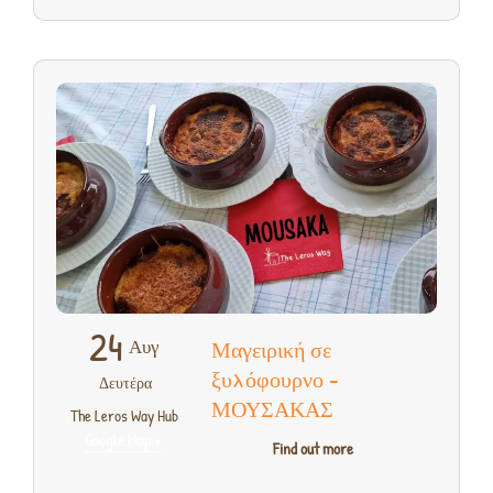
24
Αυγ
Μαγειρική σε
ξυλόφουρνο –
Δευτέρα
ΜΟΥΣΑΚΑΣ
,
The Leros Way Hub
+ Google Map
Find out more