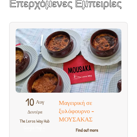
Επερχόμενες Εμπειρίες
10
Αυγ
Μαγειρική σε
ξυλόφουρνο –
Δευτέρα
ΜΟΥΣΑΚΑΣ
,
The Leros Way Hub
+ Google Map
Find out more