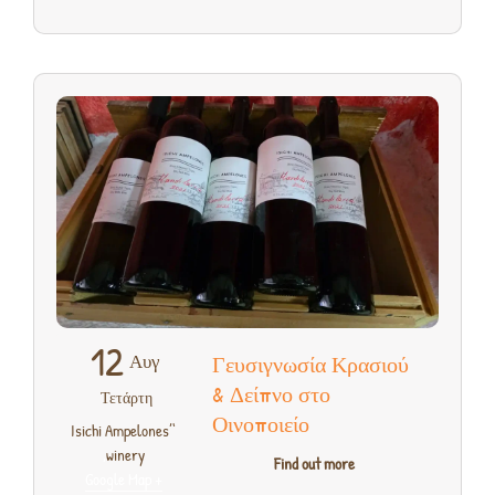
12
Αυγ
Γευσιγνωσία Κρασιού
& Δείπνο στο
Τετάρτη
Οινοποιείο
‘Isichi Ampelones’
,
winery
Find out more
+ Google Map