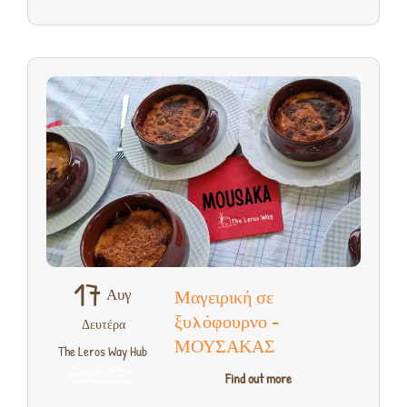
17
Αυγ
Μαγειρική σε
ξυλόφουρνο –
Δευτέρα
ΜΟΥΣΑΚΑΣ
,
The Leros Way Hub
+ Google Map
Find out more