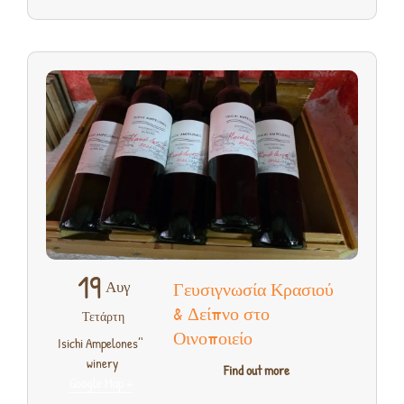
19
Αυγ
Γευσιγνωσία Κρασιού
& Δείπνο στο
Τετάρτη
Οινοποιείο
‘Isichi Ampelones’
,
winery
Find out more
+ Google Map