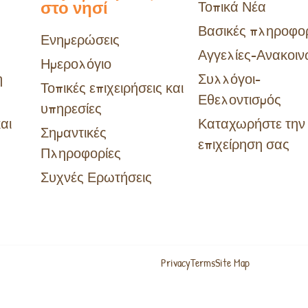
στο νησί
Τοπικά Νέα
Βασικές πληροφορ
Ενημερώσεις
Αγγελίες-Ανακοιν
Ημερολόγιο
η
Συλλόγοι-
Τοπικές επιχειρήσεις και
Εθελοντισμός
υπηρεσίες
αι
Καταχωρήστε την
Σημαντικές
επιχείρηση σας
Πληροφορίες
Συχνές Ερωτήσεις
Privacy
Terms
Site Map