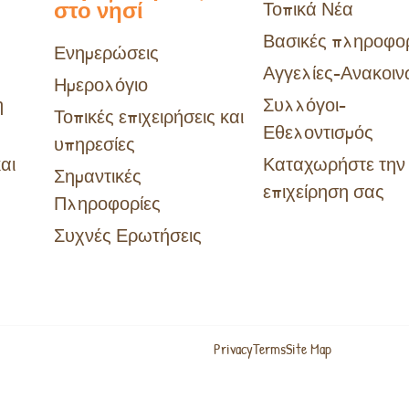
στο νησί
Τοπικά Νέα
Βασικές πληροφορ
Ενημερώσεις
Αγγελίες-Ανακοιν
Ημερολόγιο
η
Συλλόγοι-
Τοπικές επιχειρήσεις και
Εθελοντισμός
υπηρεσίες
αι
Καταχωρήστε την
Σημαντικές
επιχείρηση σας
Πληροφορίες
Συχνές Ερωτήσεις
Privacy
Terms
Site Map