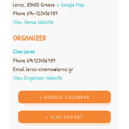
Leros
,
85400
Greece
+ Google Map
Phone
694-123456789
View Venue Website
ORGANIZER
Cine Leros
Phone
694123456789
Email
leros-cinema@leros.gr
View Organizer Website
+ GOOGLE CALENDAR
+ ICAL EXPORT