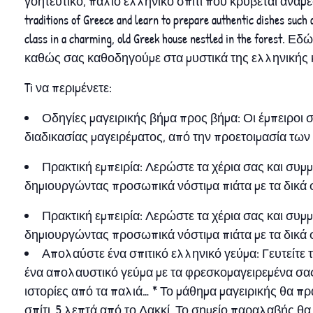
γοητευτικό, παλιό ελληνικό σπίτι που κρύβεται ανάμεσα 
traditions of Greece and learn to prepare authentic dishes such a
class in a charming, old Greek house nestled in the for
καθώς σας καθοδηγούμε στα μυστικά της ελληνικής κ
Ti να περιμένετε:
Οδηγίες μαγειρικής βήμα προς βήμα: Οι έμπειροι
διαδικασίας μαγειρέματος, από την προετοιμασία των
Πρακτική εμπειρία: Λερώστε τα χέρια σας και συμμ
δημιουργώντας προσωπικά νόστιμα πιάτα με τα δικά σ
Πρακτική εμπειρία: Λερώστε τα χέρια σας και συμμ
δημιουργώντας προσωπικά νόστιμα πιάτα με τα δικά σ
Απολαύστε ένα σπιτικό ελληνικό γεύμα: Γευτείτ
ένα απολαυστικό γεύμα με τα φρεσκομαγειρεμένα σα
ιστορίες από τα παλιά… * Το μάθημα μαγειρικής θα 
σπίτι, 5 λεπτά από το Λακκί. Το σημείο παραλαβής θα ε