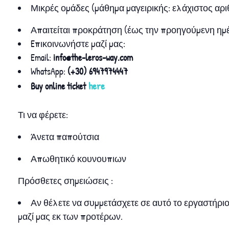
Μικρές ομάδες (μάθημα μαγειρικής: ελάχιστος αριθ
Απαιτείται προκράτηση (έως την προηγούμενη ημ
Eπικοινωνήστε μαζί μας:
Email:
info@the-leros-way.com
WhatsApp:
(+30) 6947974447
here
Buy online ticket
Τι να φέρετε:
Άνετα παπούτσια
Απωθητικό κουνουπιων
Πρόσθετες σημειώσεις :
Αν θέλετε να συμμετάσχετε σε αυτό το εργαστήρι
μαζί μας εκ των προτέρων.