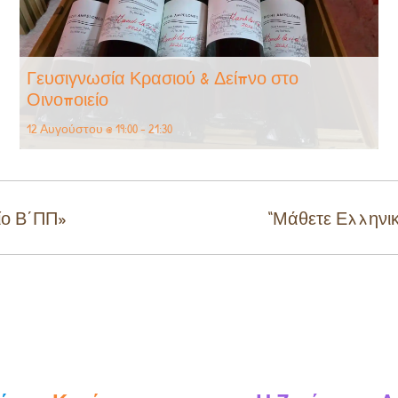
Γευσιγνωσία Κρασιού & Δείπνο στο
Οινοποιείο
12 Αυγούστου @ 19:00
-
21:30
είο Β΄ΠΠ»
“Μάθετε Ελληνικ