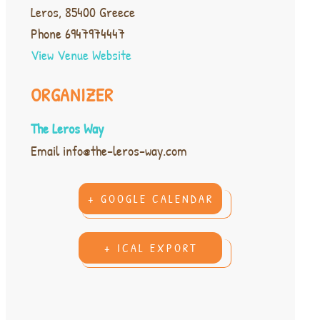
Leros
,
85400
Greece
Phone
6947974447
View Venue Website
ORGANIZER
The Leros Way
Email
info@the-leros-way.com
+ GOOGLE CALENDAR
+ ICAL EXPORT