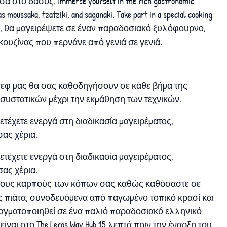
στο δάσος. Immerse yourself in the rich gastronomic
s moussaka, tzatziki, and saganaki. Take part in a special cooking
est. Εδώ, θα μαγειρέψετε σε έναν παραδοσιακό ξυλόφουρνο,
ουζίνας που περνάνε από γενιά σε γενιά.
 σεφ μας θα σας καθοδηγήσουν σε κάθε βήμα της
 συστατικών μέχρι την εκμάθηση των τεχνικών.
ετέχετε ενεργά στη διαδικασία μαγειρέματος,
ας χέρια.
ετέχετε ενεργά στη διαδικασία μαγειρέματος,
ας χέρια.
ε τους καρπούς των κόπων σας καθώς καθόσαστε σε
ς πιάτα, συνοδευόμενα από παγωμένο τοπικό κρασί και
πραγματοποιηθεί σε ένα παλιό παραδοσιακό ελληνικό
ίναι στο The Leros Way Hub 15 λεπτά πριν την έναρξη του