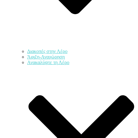
Διακοπές στην Λέρο
Άφιξη-Αναχώρηση
Ανακαλύψτε τη Λέρο