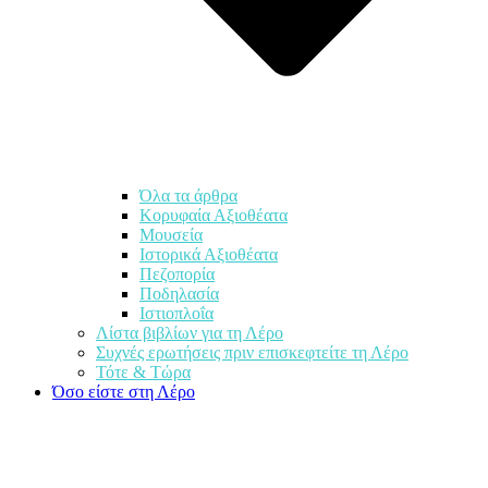
Όλα τα άρθρα
Κορυφαία Αξιοθέατα
Μουσεία
Ιστορικά Αξιοθέατα
Πεζοπορία
Ποδηλασία
Ιστιοπλοΐα
Λίστα βιβλίων για τη Λέρο
Συχνές ερωτήσεις πριν επισκεφτείτε τη Λέρο
Τότε & Τώρα
Όσο είστε στη Λέρο