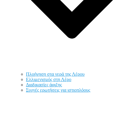
Πλοήγηση στα νερά της Λέρου
Ελλιμενισμός στη Λέρο
Διαδικασίες άφιξης
Συχνές ερωτήσεις για ιστιοπλόους