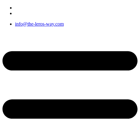
Μετάβαση
στο
περιεχόμενο
info@the-leros-way.com