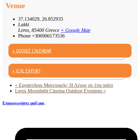
Venue
37.134029, 26.852935
Lakki
Leros
,
85400
Greece
+ Google Map
Phone
+306906173536
+ GOOGLE CALENDAR
+ ICAL EXPORT
«
Eργαστήριο Μαγειρικής: Η Λέρος σε ένα πιάτο
Leros Moonlight Cinema Outdoor Evenings
»
Επικοινωνήστε μαζί μας