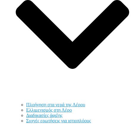
Πλοήγηση στα νερά της Λέρου
Ελλιμενισμός στη Λέρο
Διαδικασίες άφιξης
Συχνές ερωτήσεις για ιστιοπλόους