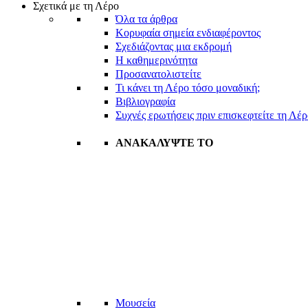
Σχετικά με τη Λέρο
Όλα τα άρθρα
Κορυφαία σημεία ενδιαφέροντος
Σχεδιάζοντας μια εκδρομή
Η καθημερινότητα
Προσανατολιστείτε
Τι κάνει τη Λέρο τόσο μοναδική;
Βιβλιογραφία
Συχνές ερωτήσεις πριν επισκεφτείτε τη Λέ
ΑΝΑΚΑΛΥΨΤΕ ΤΟ
Μουσεία