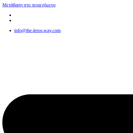
Μετάβαση στο περιεχόμενο
info@the-leros-way.com