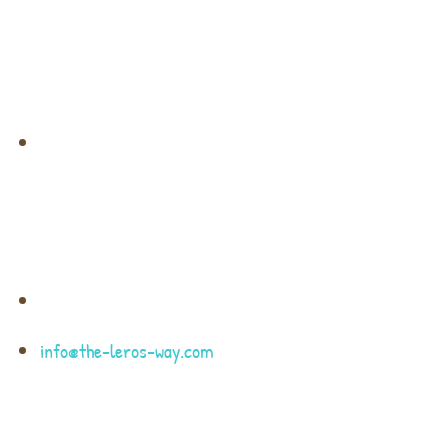
Μετάβαση
στο
περιεχόμενο
info@the-leros-way.com