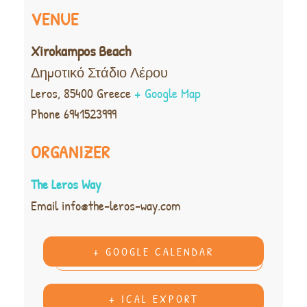
VENUE
Xirokampos Beach
Δημοτικό Στάδιο Λέρου
Leros
,
85400
Greece
+ Google Map
Phone
6941523999
ORGANIZER
The Leros Way
Email
info@the-leros-way.com
+ GOOGLE CALENDAR
+ ICAL EXPORT