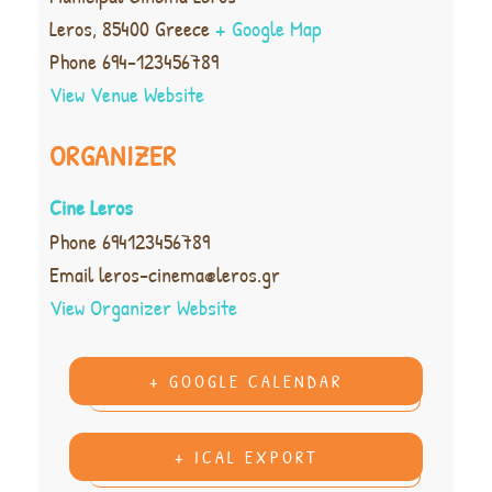
Leros
,
85400
Greece
+ Google Map
Phone
694-123456789
View Venue Website
ORGANIZER
Cine Leros
Phone
694123456789
Email
leros-cinema@leros.gr
View Organizer Website
+ GOOGLE CALENDAR
+ ICAL EXPORT