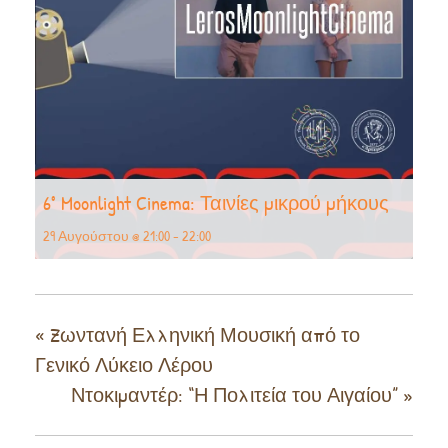
6° Moonlight Cinema: Ταινίες μικρού μήκους
29 Αυγούστου @ 21:00
-
22:00
«
Zωντανή Ελληνική Μουσική από το
Γενικό Λύκειο Λέρου
Ντοκιμαντέρ: “Η Πολιτεία του Αιγαίου”
»