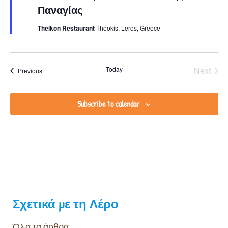
Παναγίας
Theikon Restaurant
Theokis, Leros, Greece
Even
Today
Next
Events
Previous
Subscribe to calendar
Σχετικά με τη Λέρο
Όλα τα άρθρα