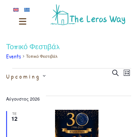
Τοπικό Φεστιβάλ
Events
Τοπικό Φεστιβάλ
Even
Ev
Select
Search
Upcoming
List
date.
Vi
Sear
Αύγουστος 2026
Na
and
ΤΕ
12
View