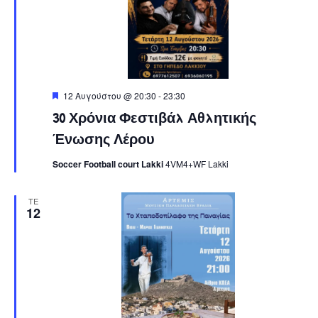
Navig
Featured
12 Αυγούστου @ 20:30
-
23:30
30 Χρόνια Φεστιβάλ Αθλητικής
Ένωσης Λέρου
Soccer Football court Lakki
4VM4+WF Lakki
ΤΕ
12