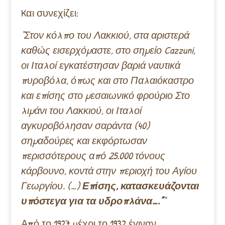
Kαι συνεχίζει:
“Στον κόλπο του Λακκιού, στα αριστερά
καθώς εισερχόμαστε, στο σημείο Cazzuni,
οι Ιταλοί εγκατέστησαν βαριά ναυτικά
πυροβόλα, όπως και στο Παλαιόκαστρο
και επίσης στο μεσαιωνικό φρούριο Στο
λιμάνι του Λακκιού, οι Ιταλοί
αγκυροβόλησαν σαράντα (40)
σημαδούρες και εκφόρτωσαν
περισσότερους από 25.000 τόνους
κάρβουνο, κοντά στην περιοχή του Αγίου
Γεωργίου. (…)
Επίσης, κατασκευάζονται
υπόστεγα για τα υδροπλάνα….”
“
Από το 1927 μέχρι το 1932 έγιναν