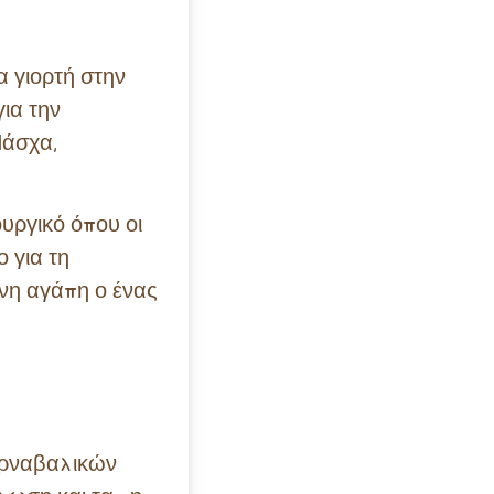
α γιορτή στην
ια την
Πάσχα,
ουργικό όπου οι
 για τη
ένη αγάπη ο ένας
καρναβαλικών