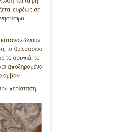
λωση και τα μη
ζεται ευρέως σε
νηστίσιμα
να καταναλώνουν
σο, τα θαλασσινά
ς το σουπιά, το
 και αποξηραμένα
ολαμβάν
την περίσταση.