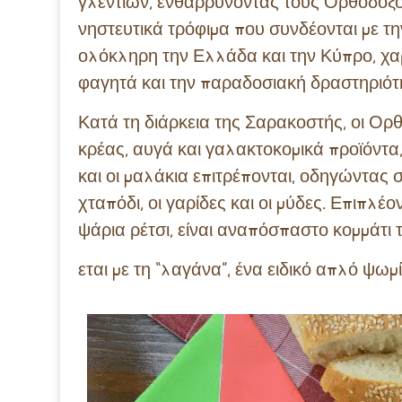
γλεντιών, ενθαρρύνοντας τους Ορθόδοξο
νηστευτικά τρόφιμα που συνδέονται με τη
ολόκληρη την Ελλάδα και την Κύπρο, χαρ
φαγητά και την παραδοσιακή δραστηριότ
Κατά τη διάρκεια της Σαρακοστής, οι Ο
κρέας, αυγά και γαλακτοκομικά προϊόντα,
και οι μαλάκια επιτρέπονται, οδηγώντας
χταπόδι, οι γαρίδες και οι μύδες. Επιπλ
ψάρια ρέτσι, είναι αναπόσπαστο κομμάτ
εται με τη “λαγάνα”, ένα ειδικό απλό ψω