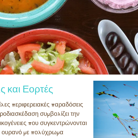
ς και Εορτές
ίλες περιφερειακές παραδόσεις
εροδιασκέδαση συμβολίζει την
οικογένειες που συγκεντρώνονται
ον ουρανό με πολύχρωμα