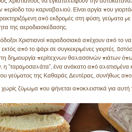
υς Χριστιανούς να εγκαταλείψουν την αυτοκατανά
ν περίοδο του καρναβαλιού. Είναι αργία που γιορτά
ακτηριζόμενη από εκδρομές στη φύση, γεύματα με 
ητα της αεροδιασκέδασης.
ρθόδοξοι Χριστιανοί παραδοσιακά απέχουν από το 
 εκτός από το ψάρι σε συγκεκριμένες γιορτές. Ωστό
 στη δημιουργία περίτεχνων θαλασσινών πιάτων όπω
έον, η “ταραμοσαλάτα”, ένα ανάκατο από αλατισμένα
ι του γεύματος της Καθαράς Δευτέρας, συνήθως απ
μί χωρίς ζύμωμα που ψήνεται αποκλειστικά για αυτή 