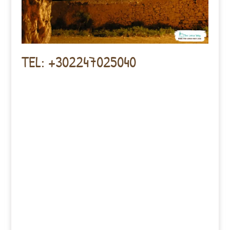
TEL: +302247025040