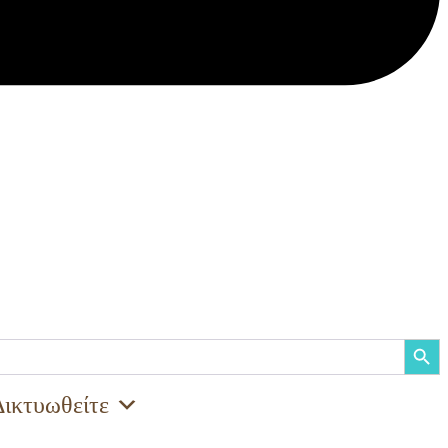
Search Button
Δικτυωθείτε