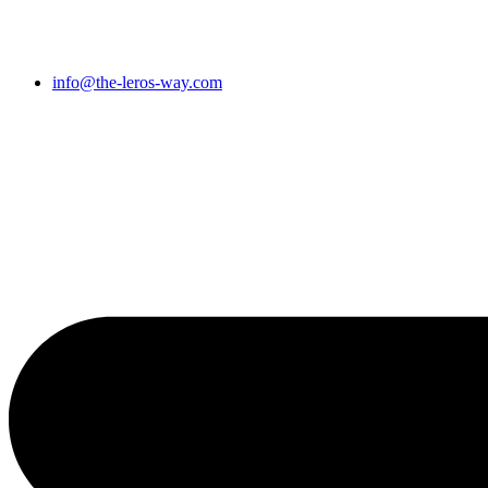
Μετάβαση
στο
περιεχόμενο
info@the-leros-way.com