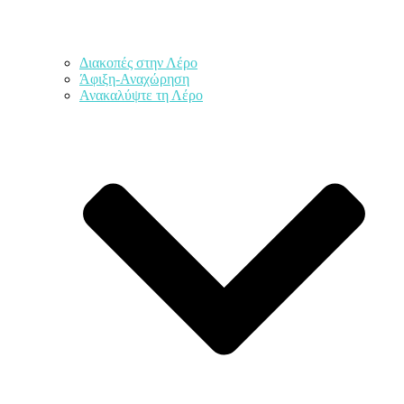
Διακοπές στην Λέρο
Άφιξη-Αναχώρηση
Ανακαλύψτε τη Λέρο