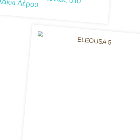
τάστημα Κατσικάς στο Λακκί Λέρου