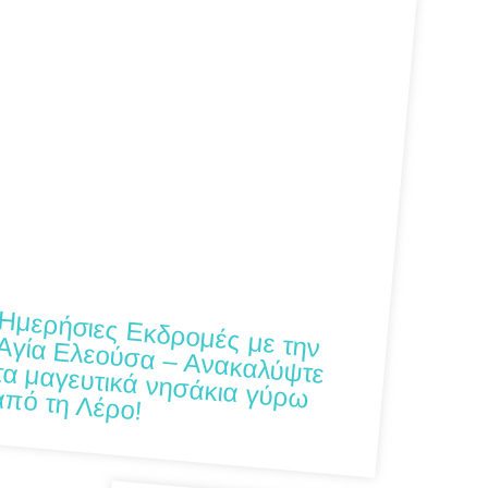
ιες Εκδρομές με την Αγία Ελεούσα – Ανακαλύψτε τα μαγευτικά νησάκια γύρω από τη Λέρο!