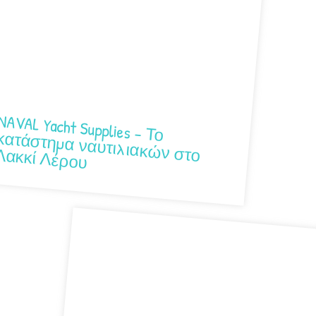
NAVAL Yacht Supplies – Το
τάστημα ναυτιλιακών στο Λακκί Λέρου