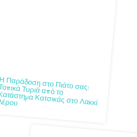
Η Παράδοση στο Πιάτο σας: Τοπικά Τυριά από το
Κατάστημα Κατσικάς στο Λακκί
Λέρου