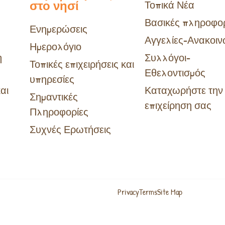
στο νησί
Τοπικά Νέα
Βασικές πληροφορ
Ενημερώσεις
Αγγελίες-Ανακοιν
Ημερολόγιο
η
Συλλόγοι-
Τοπικές επιχειρήσεις και
Εθελοντισμός
υπηρεσίες
αι
Καταχωρήστε την
Σημαντικές
επιχείρηση σας
Πληροφορίες
Συχνές Ερωτήσεις
Privacy
Terms
Site Map