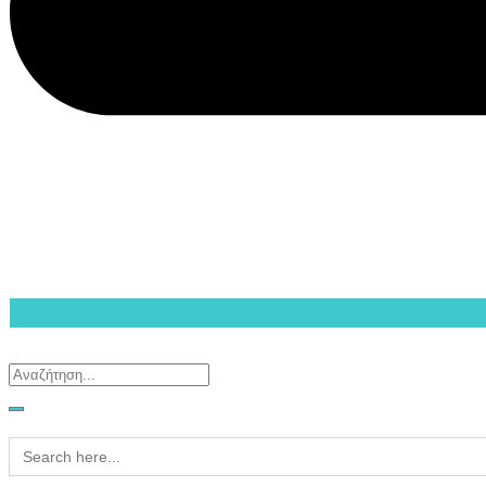
Search
for: