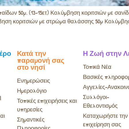
δων 50μ. (13-15ετ) Κολύμβηση κοριτσιών με σανίδε
βηση κοριτσιών με στρώμα θαλάσσης 50μ Κολύμβηση
Λέρο
Κατά την
Η Ζωή στην Λ
παραμονή σας
στο νησί
Τοπικά Νέα
Βασικές πληροφορ
Ενημερώσεις
Αγγελίες-Ανακοιν
Ημερολόγιο
η
Συλλόγοι-
Τοπικές επιχειρήσεις και
Εθελοντισμός
υπηρεσίες
αι
Καταχωρήστε την
Σημαντικές
επιχείρηση σας
Πληροφορίες