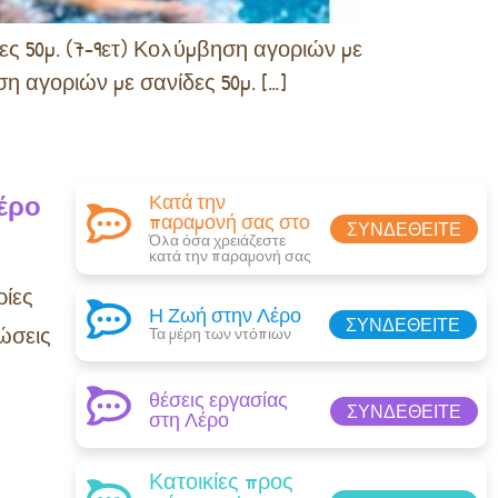
ς 50μ. (7-9ετ) Κολύμβηση αγοριών με
 αγοριών με σανίδες 50μ. […]
έρο
Κατά την
παραμονή σας στο
ΣΥΝΔΕΘΕΊΤΕ
Όλα όσα χρειάζεστε
κατά την παραμονή σας​
ίες
Η Ζωή στην Λέρο
ΣΥΝΔΕΘΕΊΤΕ
ώσεις
Τα μέρη των ντόπιων
θέσεις εργασίας
ΣΥΝΔΕΘΕΊΤΕ
στη Λέρο
Κατοικίες προς