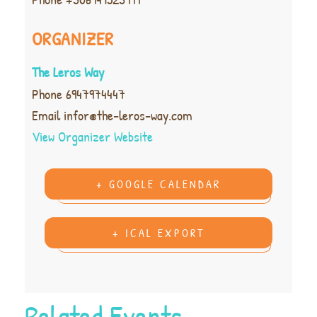
ORGANIZER
The Leros Way
Phone
6947974447
Email
infor@the-leros-way.com
View Organizer Website
+ GOOGLE CALENDAR
+ ICAL EXPORT
Related Events