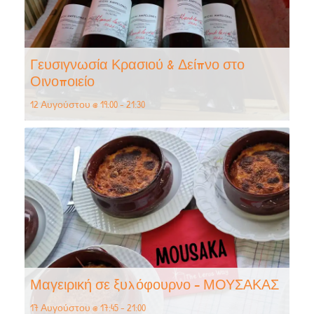
Γευσιγνωσία Κρασιού & Δείπνο στο
Οινοποιείο
12 Αυγούστου @ 19:00
-
21:30
Μαγειρική σε ξυλόφουρνο – ΜΟΥΣΑΚΑΣ
17 Αυγούστου @ 17:45
-
21:00