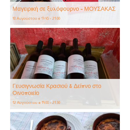
Μαγειρική σε ξυλόφουρνο – ΜΟΥΣΑΚΑΣ
10 Αυγούστου @ 17:45
-
21:00
Γευσιγνωσία Κρασιού & Δείπνο στο
Οινοποιείο
12 Αυγούστου @ 19:00
-
21:30