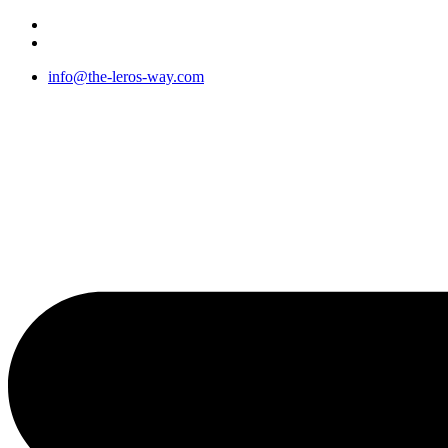
Μετάβαση
στο
περιεχόμενο
info@the-leros-way.com