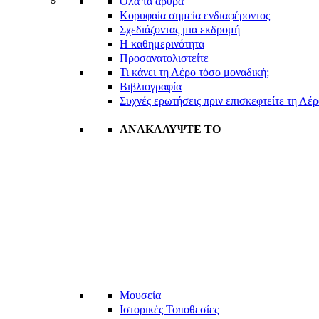
Όλα τα άρθρα
Κορυφαία σημεία ενδιαφέροντος
Σχεδιάζοντας μια εκδρομή
Η καθημερινότητα
Προσανατολιστείτε
Τι κάνει τη Λέρο τόσο μοναδική;
Βιβλιογραφία
Συχνές ερωτήσεις πριν επισκεφτείτε τη Λέ
ΑΝΑΚΑΛΥΨΤΕ ΤΟ
Μουσεία
Ιστορικές Τοποθεσίες