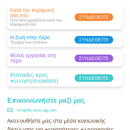
Κατά την παραμονή
σας στο
ΣΥΝΔΕΘΕΊΤΕ
Όλα όσα χρειάζεστε κατά την
παραμονή σας​
Η Ζωή στην Λέρο
ΣΥΝΔΕΘΕΊΤΕ
Τα μέρη των ντόπιων
θέσεις εργασίας στη
ΣΥΝΔΕΘΕΊΤΕ
Λέρο
Κατοικίες προς
ΣΥΝΔΕΘΕΊΤΕ
πώληση/ενοικίαση
Επικοινωνήστε μαζί μας
info@the-leros-way.com
Aκολουθήστε μας στα μέσα κοινωνικής
δικτύωσης για περισσότερες πληροφορίες