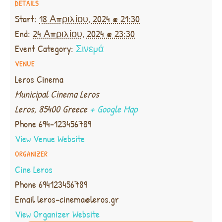
DETAILS
Start:
18 Απριλίου, 2024 @ 21:30
End:
24 Απριλίου, 2024 @ 23:30
Event Category:
Σινεμά
VENUE
Leros Cinema
Municipal Cinema Leros
Leros
,
85400
Greece
+ Google Map
Phone
694-123456789
View Venue Website
ORGANIZER
Cine Leros
Phone
694123456789
Email
leros-cinema@leros.gr
View Organizer Website