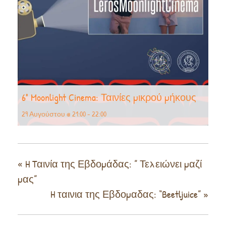
6° Moonlight Cinema: Ταινίες μικρού μήκους
29 Αυγούστου @ 21:00
-
22:00
«
H Tαινία της Εβδομάδας: ” Τελειώνει μαζί
μας”
H ταινια της Εβδομαδας: “Beetljuice”
»