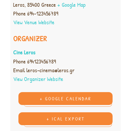
Leros
,
85400
Greece
+ Google Map
Phone
694-123456789
View Venue Website
ORGANIZER
Cine Leros
Phone
694123456789
Email
leros-cinema@leros.gr
View Organizer Website
+ GOOGLE CALENDAR
+ ICAL EXPORT