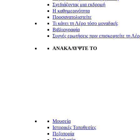
Σχεδιάζοντας μια εκδρομή
Η καθημερινότητα
Προσανατολιστείτε
Τι κάνει τη Λέρο τόσο μοναδική;
Βιβλιογραφία
Συχνές ερωτήσεις πριν επισκεφτείτε τη Λέ
ΑΝΑΚΑΛΥΨΤΕ ΤΟ
Μουσεία
Ιστορικές Τοποθεσίες
Πεζοπορία
Ποδηλασία