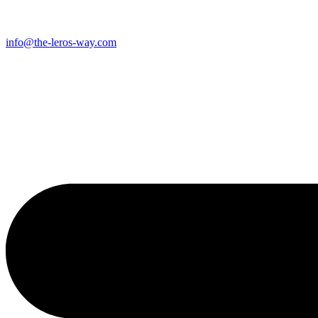
Μετάβαση
στο
περιεχόμενο
info@the-leros-way.com