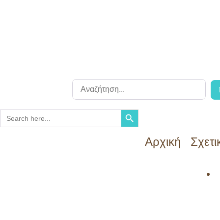
Search Button
Search
for:
Αρχική
Σχετι