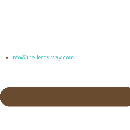
Μετάβαση
στο
περιεχόμενο
info@the-leros-way.com