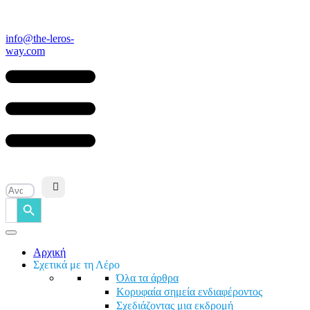
Μετάβαση
στο
περιεχόμενο
info@the-leros-
way.com
Search Button
Search
for:
Αρχική
Σχετικά με τη Λέρο
Όλα τα άρθρα
Κορυφαία σημεία ενδιαφέροντος
Σχεδιάζοντας μια εκδρομή