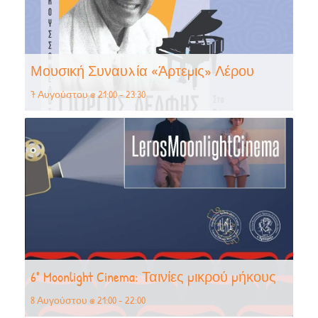
Μουσική Συναυλία «Άρτεμις» Λέρου
7 Αυγούστου @ 21:00
-
23:30
6° Moonlight Cinema: Ταινίες μικρού μήκους
8 Αυγούστου @ 21:00
-
22:00