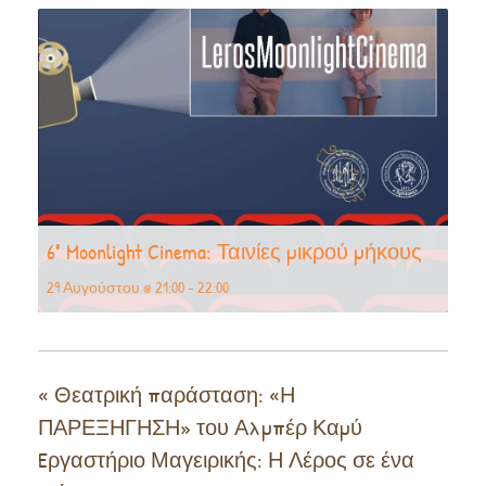
6° Moonlight Cinema: Ταινίες μικρού μήκους
29 Αυγούστου @ 21:00
-
22:00
«
Θεατρική παράσταση: «Η
ΠΑΡΕΞΗΓΗΣΗ» του Αλμπέρ Καμύ
Eργαστήριο Μαγειρικής: Η Λέρος σε ένα