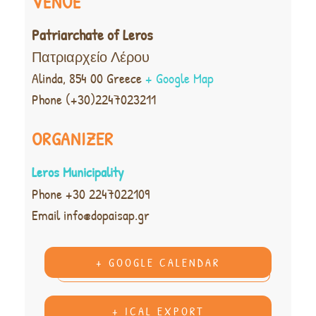
VENUE
Patriarchate of Leros
Πατριαρχείο Λέρου
Alinda
,
854 00
Greece
+ Google Map
Phone
(+30)2247023211
ORGANIZER
Leros Municipality
Phone
+30 2247022109
Email
info@dopaisap.gr
+ GOOGLE CALENDAR
+ ICAL EXPORT