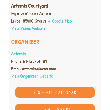
Artemis Courtyard
Ειρηνοδικείο Λέρου
Leros
,
85400
Greece
+ Google Map
View Venue Website
ORGANIZER
Artemis
Phone
694123456789
Email
artemis@leros.com
View Organizer Website
+ GOOGLE CALENDAR
+ ICAL EXPORT