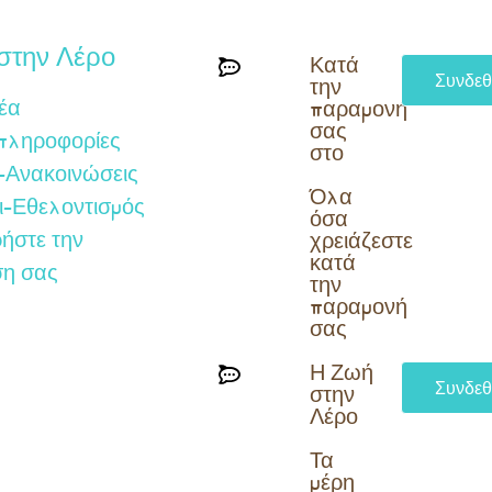
στην Λέρο
Κατά
Συνδεθ
την
έα
παραμονή
σας
 πληροφορίες
στο
-Ανακοινώσεις
Όλα
ι-Εθελοντισμός
όσα
ήστε την
χρειάζεστε
κατά
ση σας
την
παραμονή
σας​
Η Ζωή
Συνδεθ
στην
Λέρο
Τα
μέρη