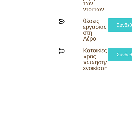
των
ντόπιων
θέσεις
Συνδεθ
εργασίας
στη
Λέρο
Κατοικίες
Συνδεθ
προς
πώληση/
ενοικίαση