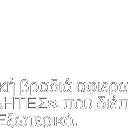
κή βραδιά αφιερω
ΗΤΕΣ» που διέπ
Εξωτερικό.