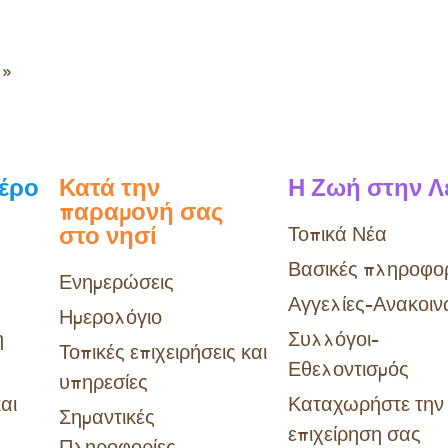
ό
»
Λέρο
Κατά την
Η Ζωή στην Λ
παραμονή σας
στο νησί
Τοπικά Νέα
Βασικές πληροφορ
Ενημερώσεις
Αγγελίες-Ανακοιν
Ημερολόγιο
η
Συλλόγοι-
Τοπικές επιχειρήσεις και
Εθελοντισμός
υπηρεσίες
αι
Καταχωρήστε την
Σημαντικές
επιχείρηση σας
Πληροφορίες