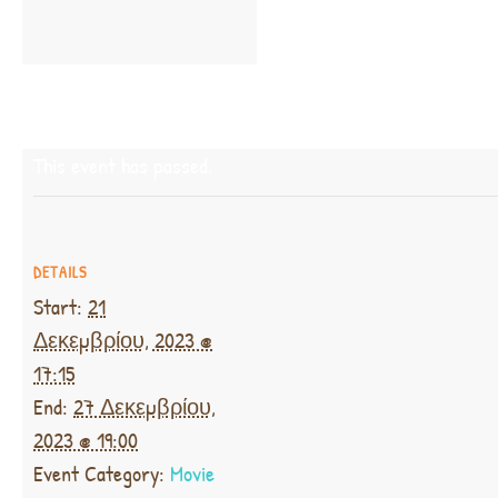
This event has passed.
DETAILS
Start:
21
Δεκεμβρίου, 2023 @
17:15
End:
27 Δεκεμβρίου,
2023 @ 19:00
Event Category:
Movie