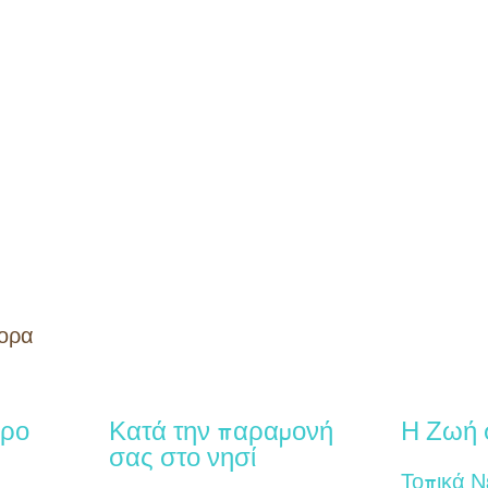
νορα
έρο
Κατά την παραμονή
Η Ζωή 
σας στο νησί
Τοπικά Ν