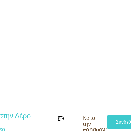
στην Λέρο
Κατά
Συνδεθ
την
έα
παραμονή