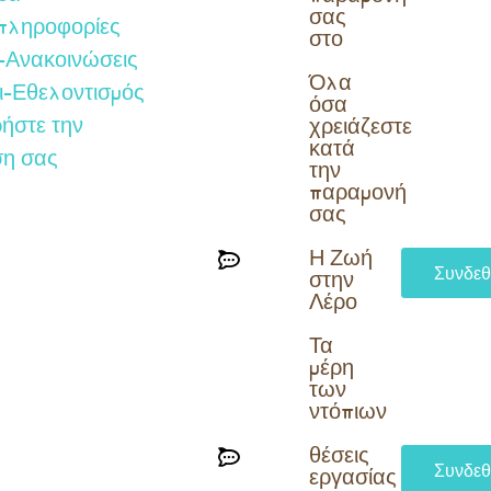
σας
 πληροφορίες
στο
-Ανακοινώσεις
Όλα
ι-Εθελοντισμός
όσα
ήστε την
χρειάζεστε
κατά
ση σας
την
παραμονή
σας​
Η Ζωή
Συνδεθ
στην
Λέρο
Τα
μέρη
των
ντόπιων
θέσεις
Συνδεθ
εργασίας