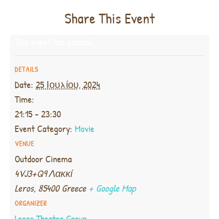
Share This Event
This event has passed.
DETAILS
Date:
25 Ιουλίου, 2024
Time:
21:15 - 23:30
Event Category:
Movie
VENUE
Outdoor Cinema
4VJ3+Q9 Λακκί
Leros
,
85400
Greece
+ Google Map
ORGANIZER
Leros Theater Group