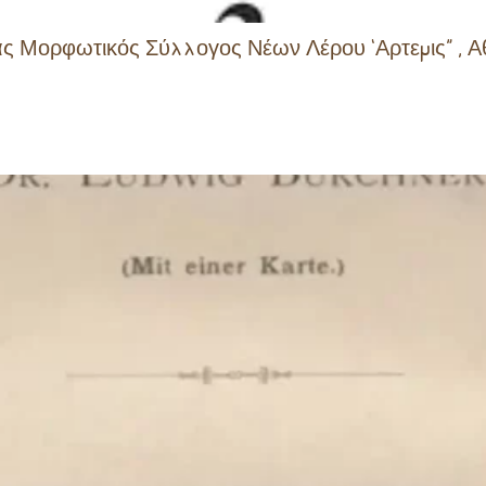
ς Μορφωτικός Σύλλογος Νέων Λέρου ‘Αρτεμις” , Α