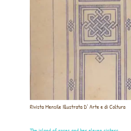
Rivista Mensile Illustrata D’ Arte e di Coltura
The island of roses and her eleven sisters