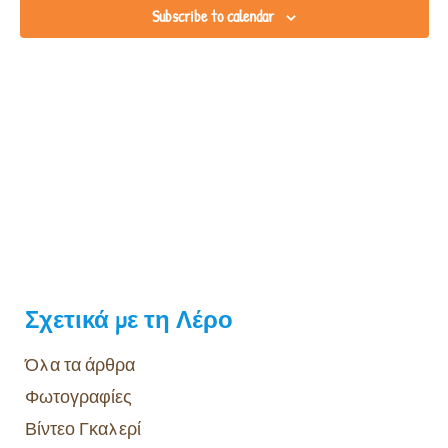
Subscribe to calendar
View
Navig
Σχετικά με τη Λέρο
Όλα τα άρθρα
Φωτογραφίες
Βίντεο Γκαλερί