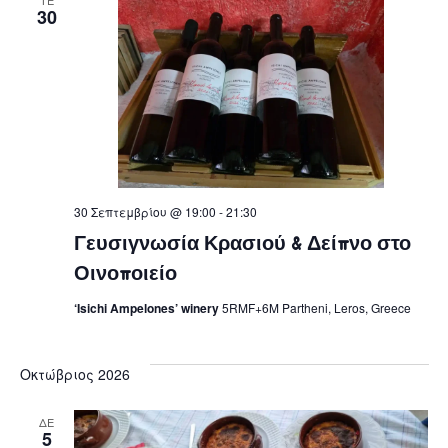
30
30 Σεπτεμβρίου @ 19:00
-
21:30
Γευσιγνωσία Κρασιού & Δείπνο στο
Οινοποιείο
‘Isichi Ampelones’ winery
5RMF+6M Partheni, Leros, Greece
Οκτώβριος 2026
ΔΕ
5