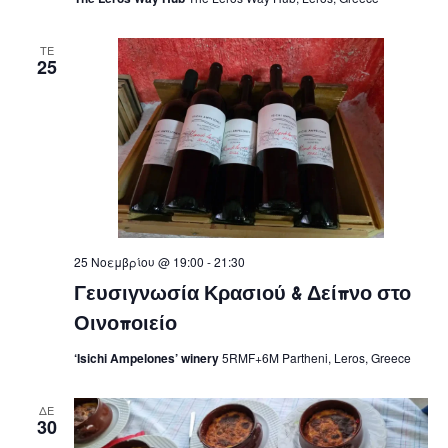
ΤΕ
25
25 Νοεμβρίου @ 19:00
-
21:30
Γευσιγνωσία Κρασιού & Δείπνο στο
Οινοποιείο
‘Isichi Ampelones’ winery
5RMF+6M Partheni, Leros, Greece
ΔΕ
30