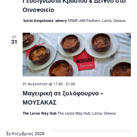
Γευσιγνωσία Κρασιού & Δείπνο στο
Οινοποιείο
‘Isichi Ampelones’ winery
5RMF+6M Partheni, Leros, Greece
ΔΕ
31
31 Αυγούστου @ 17:45
-
21:00
Μαγειρική σε ξυλόφουρνο –
ΜΟΥΣΑΚΑΣ
The Leros Way Hub
The Leros Way Hub, Leros, Greece
Σεπτέμβριος 2026