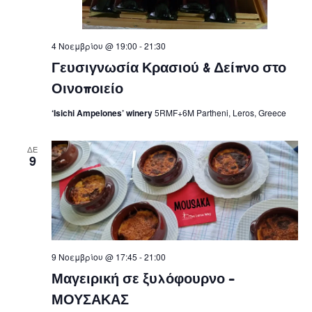
4 Νοεμβρίου @ 19:00
-
21:30
Γευσιγνωσία Κρασιού & Δείπνο στο
Οινοποιείο
‘Isichi Ampelones’ winery
5RMF+6M Partheni, Leros, Greece
ΔΕ
9
9 Νοεμβρίου @ 17:45
-
21:00
Μαγειρική σε ξυλόφουρνο –
ΜΟΥΣΑΚΑΣ