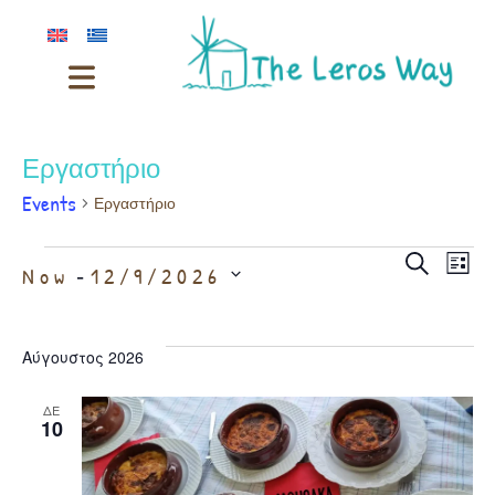
Εργαστήριο
Events
Εργαστήριο
Even
Ev
Select
Search
 - 
Now
12/9/2026
List
date.
Vi
Sear
Αύγουστος 2026
Na
and
ΔΕ
10
View