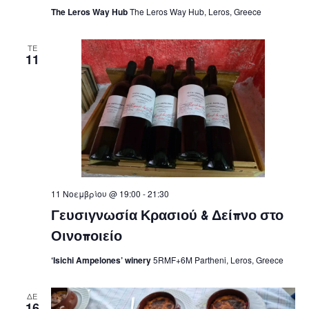
The Leros Way Hub
The Leros Way Hub, Leros, Greece
ΤΕ
11
11 Νοεμβρίου @ 19:00
-
21:30
Γευσιγνωσία Κρασιού & Δείπνο στο
Οινοποιείο
‘Isichi Ampelones’ winery
5RMF+6M Partheni, Leros, Greece
ΔΕ
16