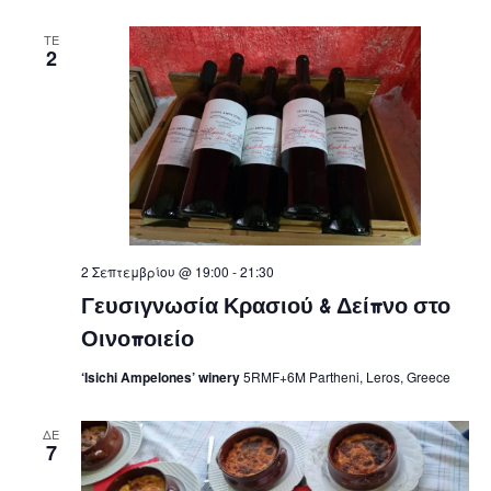
ΤΕ
2
2 Σεπτεμβρίου @ 19:00
-
21:30
Γευσιγνωσία Κρασιού & Δείπνο στο
Οινοποιείο
‘Isichi Ampelones’ winery
5RMF+6M Partheni, Leros, Greece
ΔΕ
7