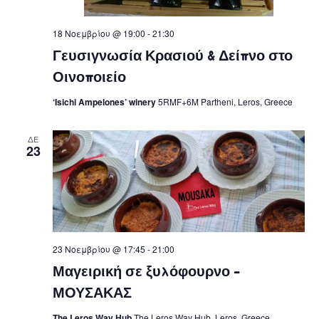
18 Νοεμβρίου @ 19:00
-
21:30
Γευσιγνωσία Κρασιού & Δείπνο στο
Οινοποιείο
‘Isichi Ampelones’ winery
5RMF+6M Partheni, Leros, Greece
ΔΕ
23
23 Νοεμβρίου @ 17:45
-
21:00
Μαγειρική σε ξυλόφουρνο –
ΜΟΥΣΑΚΑΣ
The Leros Way Hub
The Leros Way Hub, Leros, Greece