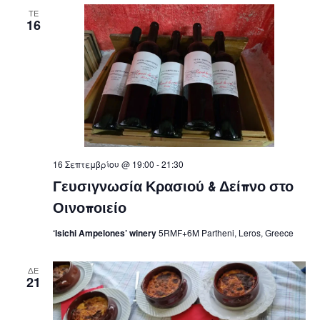
ΤΕ
16
16 Σεπτεμβρίου @ 19:00
-
21:30
Γευσιγνωσία Κρασιού & Δείπνο στο
Οινοποιείο
‘Isichi Ampelones’ winery
5RMF+6M Partheni, Leros, Greece
ΔΕ
21