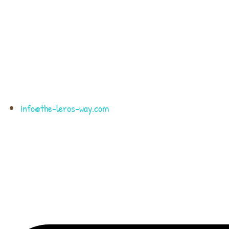
Μετάβαση
στο
περιεχόμενο
info@the-leros-way.com