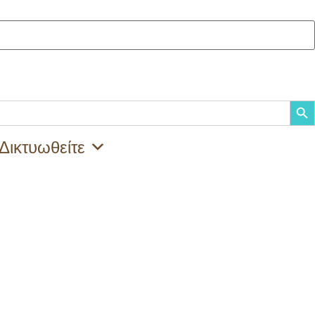
Searc
Δικτυωθείτε